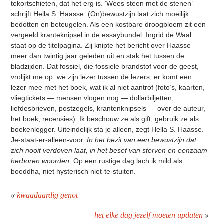
tekortschieten, dat het erg is. ‘Wees steen met de stenen’
schrijft Hella S. Haasse. (On)bewustzijn laat zich moeilijk
bedotten en beteugelen. Als een kostbare droogbloem zit een
vergeeld kranteknipsel in de essaybundel. Ingrid de Waal
staat op de titelpagina. Zij knipte het bericht over Haasse
meer dan twintig jaar geleden uit en stak het tussen de
bladzijden. Dat fossiel, die fossiele brandstof voor de geest,
vrolijkt me op: we zijn lezer tussen de lezers, er komt een
lezer mee met het boek, wat ik al niet aantrof (foto’s, kaarten,
vliegtickets — mensen vlogen nog — dollarbiljetten,
liefdesbrieven, postzegels, krantenknipsels — over de auteur,
het boek, recensies). Ik beschouw ze als gift, gebruik ze als
boekenlegger. Uiteindelijk sta je alleen, zegt Hella S. Haasse.
Je-staat-er-alleen-voor.
In het bezit van een bewustzijn dat
zich nooit verdoven laat, in het besef van sterven en eenzaam
herboren woorden.
Op een rustige dag lach ik mild als
boeddha, niet hysterisch niet-te-stuiten.
«
kwaadaardig genot
het elke dag jezelf moeten updaten
»