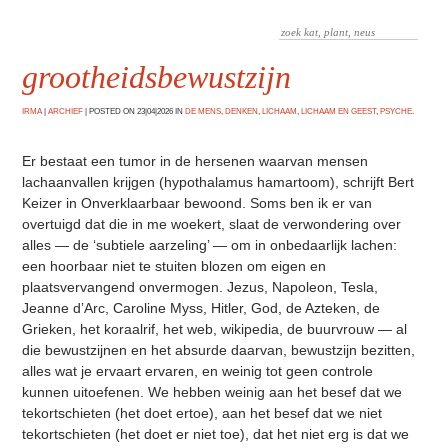
grootheidsbewustzijn
IRMA
|
ARCHIEF
|
POSTED ON 23|04|2026 IN
DE MENS
,
DENKEN
,
LICHAAM
,
LICHAAM EN GEEST
,
PSYCHE
.
Er bestaat een tumor in de hersenen waarvan mensen
lachaanvallen krijgen (hypothalamus hamartoom), schrijft Bert
Keizer in Onverklaarbaar bewoond. Soms ben ik er van
overtuigd dat die in me woekert, slaat de verwondering over
alles — de ‘subtiele aarzeling’ — om in onbedaarlijk lachen:
een hoorbaar niet te stuiten blozen om eigen en
plaatsvervangend onvermogen. Jezus, Napoleon, Tesla,
Jeanne d’Arc, Caroline Myss, Hitler, God, de Azteken, de
Grieken, het koraalrif, het web, wikipedia, de buurvrouw — al
die bewustzijnen en het absurde daarvan, bewustzijn bezitten,
alles wat je ervaart ervaren, en weinig tot geen controle
kunnen uitoefenen. We hebben weinig aan het besef dat we
tekortschieten (het doet ertoe), aan het besef dat we niet
tekortschieten (het doet er niet toe), dat het niet erg is dat we