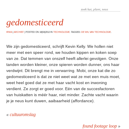
gedomesticeerd
IRMA
|
ARCHIEF
|
POSTED ON 18|04|2012 IN
TECHNOLOGIE
. TAGGED:
DE WIL VAN TECHNOLOGIE
.
We zijn gedomesticeerd, schrijft Kevin Kelly. We hollen niet
meer met een speer rond, we houden kippen en koken soep
van ze. Dat temmen van onszelf heeft allerlei gevolgen. Onze
tanden worden kleiner, onze spieren worden dunner, ons haar
verdwijnt. Dit brengt me in verwarring. Mobi, onze kat die zo
gedomesticeerd is dat ze niet weet wat ze met een muis moet,
weet heel goed dat ze met haar vacht kost en inwoning
verdient. Ze zorgt er goed voor. Eén van de succesfactoren
van huiskatten is méér haar, niet minder. Zachte vacht waarin
je je neus kunt duwen, aaibaarheid (affordance).
«
cultuuromslag
found footage loop
»