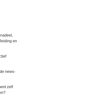
 nadeel,
fleiding en
tief
 de news-
ent zelf
gen?