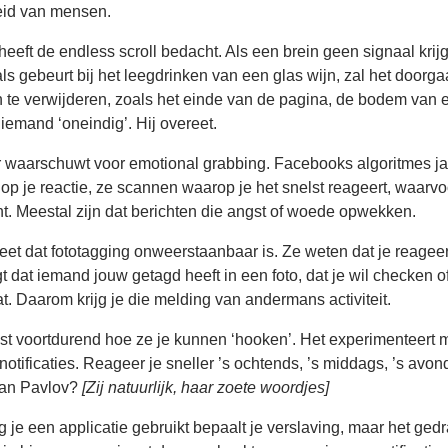
id van mensen.
eeft de endless scroll bedacht. Als een brein geen signaal krijg
ls gebeurt bij het leegdrinken van een glas wijn, zal het doorg
n te verwijderen, zoals het einde van de pagina, de bodem van
t iemand ‘oneindig’. Hij overeet.
r waarschuwt voor emotional grabbing. Facebooks algoritmes j
op je reactie, ze scannen waarop je het snelst reageert, waarvo
t. Meestal zijn dat berichten die angst of woede opwekken.
t dat fototagging onweerstaanbaar is. Ze weten dat je reageert
gt dat iemand jouw getagd heeft in een foto, dat je wil checken of
t. Daarom krijg je die melding van andermans activiteit.
t voortdurend hoe ze je kunnen ‘hooken’. Het experimenteert m
otificaties. Reageer je sneller ’s ochtends, ’s middags, ’s avon
van Pavlov?
[Zij natuurlijk, haar zoete woordjes]
g je een applicatie gebruikt bepaalt je verslaving, maar het gedr