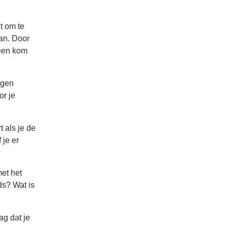
t om te
aan. Door
 een kom
agen
or je
 als je de
 je er
et het
ds? Wat is
ag dat je