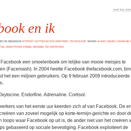
book en ik
D ON 29|01|2019 IN
INTERNET
,
NOTITIES BIJ DOCUMENTAIRE
,
TECHNOLOGIE
. TAGGED:
B=MAT
,
CANVAS
,
CANVAS.BE
,
EYAL
,
SMARTPHONE ZOMBIE
,
SMOMBIE
,
TIM VERHEYDEN
.
 Facebook een smoelenboek om lelijke van mooie meisjes te
en (Facemash). In 2004 heette Facebook thefacebook.com, bi
 het een miljoen gebruikers. Op 9 februari 2009 introduceerd
n.
ytocine. Endorfine. Adrenaline. Cortisol.
rkers van het eerste uur keerden zich af van Facebook. De e
 creëren van zoveel mogelijk op korte-termijn-gerichte en door 
loops waar Facebook op uit is, de ander niet van het creëren 
ps gebaseerd op sociale bevestiging. Facebook exploiteert de