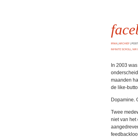
face
IRMA
|
ARCHIEF
|
POSTE
INFINITE SCROLL
,
NIR 
In 2003 was
onderscheid
maanden had
de like-butto
Dopamine. Ox
Twee medewe
niet van het
aangedreven 
feedbackloo