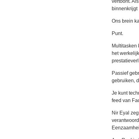
vertoont. Al
binnenkrijgt
Ons brein ka
Punt.
Multitasken 
het werkelij
prestatieverl
Passief gebr
gebruiken, d
Je kunt tech
feed van Fac
Nir Eyal zeg
verantwoorde
Eenzaamheid,