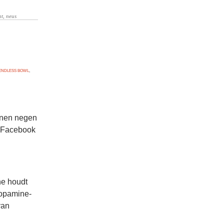
ENDLESS BOWL
,
nnen negen
e Facebook
ne houdt
dopamine-
van