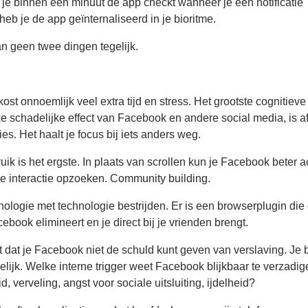
s je binnen een minuut de app checkt wanneer je een notificatie
 heb je de app geïnternaliseerd in je bioritme.
n geen twee dingen tegelijk.
kost onnoemlijk veel extra tijd en stress. Het grootste cognitieve
ke schadelijke effect van Facebook en andere social media, is a
ies. Het haalt je focus bij iets anders weg.
uik is het ergste. In plaats van scrollen kun je Facebook beter ac
e interactie opzoeken. Community building.
nologie met technologie bestrijden. Er is een browserplugin die
ebook elimineert en je direct bij je vrienden brengt.
t dat je Facebook niet de schuld kunt geven van verslaving. Je b
lijk. Welke interne trigger weet Facebook blijkbaar te verzadi
 verveling, angst voor sociale uitsluiting, ijdelheid?