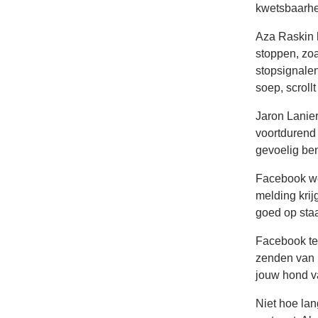
kwetsbaarhe
Aza Raskin h
stoppen, zoa
stopsignale
soep, scroll
Jaron Lanie
voortdurend 
gevoelig ben
Facebook wee
melding krij
goed op staa
Facebook tes
zenden van n
jouw hond 
Niet hoe lan