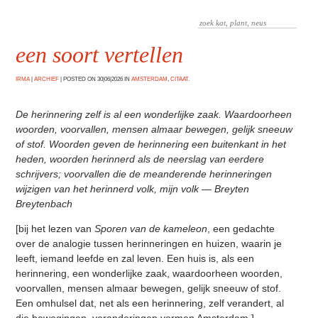
een soort vertellen
IRMA
|
ARCHIEF
|
POSTED ON 30|06|2026 IN
AMSTERDAM
,
CITAAT
.
De herinnering zelf is al een wonderlijke zaak. Waardoorheen
woorden, voorvallen, mensen almaar bewegen, gelijk sneeuw
of stof. Woorden geven de herinnering een buitenkant in het
heden, woorden herinnerd als de neerslag van eerdere
schrijvers; voorvallen die de meanderende herinneringen
wijzigen van het herinnerd volk, mijn volk — Breyten
Breytenbach
[bij het lezen van
Sporen van de kameleon
, een gedachte
over de analogie tussen herinneringen en huizen, waarin je
leeft, iemand leefde en zal leven. Een huis is, als een
herinnering, een wonderlijke zaak, waardoorheen woorden,
voorvallen, mensen almaar bewegen, gelijk sneeuw of stof.
Een omhulsel dat, net als een herinnering, zelf verandert, al