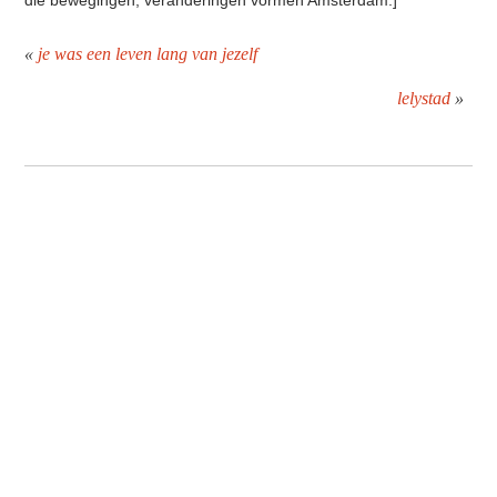
die bewegingen, veranderingen vormen Amsterdam.]
«
je was een leven lang van jezelf
lelystad
»