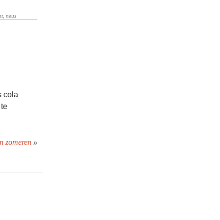
s cola
 te
an zomeren
»