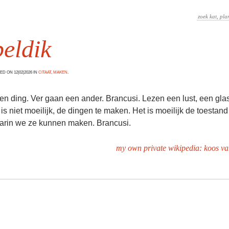
eldik
D ON 12|02|2026 IN
CITAAT
,
MAKEN
.
een ding. Ver gaan een ander. Brancusi. Lezen een lust, een gla
 is niet moeilijk, de dingen te maken. Het is moeilijk de toestand
arin we ze kunnen maken. Brancusi.
my own private wikipedia: koos v