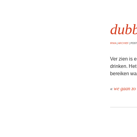
dubb
IRMA
|
ARCHIEF
|
POSTE
Ver zien is 
drinken. Het
bereiken wa
«
we gaan zo