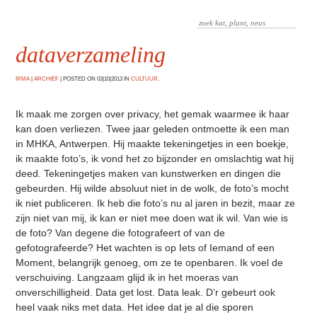
dataverzameling
IRMA
|
ARCHIEF
|
POSTED ON 03|10|2013 IN
CULTUUR
.
Ik maak me zorgen over privacy, het gemak waarmee ik haar
kan doen verliezen. Twee jaar geleden ontmoette ik een man
in MHKA, Antwerpen. Hij maakte tekeningetjes in een boekje,
ik maakte foto’s, ik vond het zo bijzonder en omslachtig wat hij
deed. Tekeningetjes maken van kunstwerken en dingen die
gebeurden. Hij wilde absoluut niet in de wolk, de foto’s mocht
ik niet publiceren. Ik heb die foto’s nu al jaren in bezit, maar ze
zijn niet van mij, ik kan er niet mee doen wat ik wil. Van wie is
de foto? Van degene die fotografeert of van de
gefotografeerde? Het wachten is op Iets of Iemand of een
Moment, belangrijk genoeg, om ze te openbaren. Ik voel de
verschuiving. Langzaam glijd ik in het moeras van
onverschilligheid. Data get lost. Data leak. D’r gebeurt ook
heel vaak niks met data. Het idee dat je al die sporen