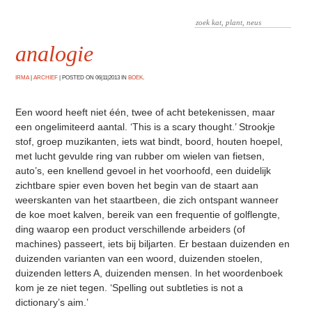
analogie
IRMA
|
ARCHIEF
|
POSTED ON 06|11|2013 IN
BOEK
.
Een woord heeft niet één, twee of acht betekenissen, maar
een ongelimiteerd aantal. ‘This is a scary thought.’ Strookje
stof, groep muzikanten, iets wat bindt, boord, houten hoepel,
met lucht gevulde ring van rubber om wielen van fietsen,
auto’s, een knellend gevoel in het voorhoofd, een duidelijk
zichtbare spier even boven het begin van de staart aan
weerskanten van het staartbeen, die zich ontspant wanneer
de koe moet kalven, bereik van een frequentie of golflengte,
ding waarop een product verschillende arbeiders (of
machines) passeert, iets bij biljarten. Er bestaan duizenden en
duizenden varianten van een woord, duizenden stoelen,
duizenden letters A, duizenden mensen. In het woordenboek
kom je ze niet tegen. ‘Spelling out subtleties is not a
dictionary’s aim.’