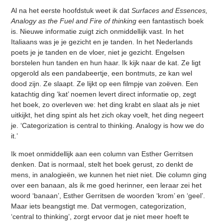
Al na het eerste hoofdstuk weet ik dat
Surfaces and Essences,
Analogy as the Fuel and Fire of thinking
een fantastisch boek
is. Nieuwe informatie zuigt zich onmiddellijk vast. In het
Italiaans was je je gezicht en je tanden. In het Nederlands
poets je je tanden en de vloer, niet je gezicht. Engelsen
borstelen hun tanden en hun haar. Ik kijk naar de kat. Ze ligt
opgerold als een pandabeertje, een bontmuts, ze kan wel
dood zijn. Ze slaapt. Ze lijkt op een filmpje van zoëven. Een
katachtig ding ‘kat’ noemen levert direct informatie op, zegt
het boek, zo overleven we: het ding krabt en slaat als je niet
uitkijkt, het ding spint als het zich okay voelt, het ding negeert
je. ‘Categorization is central to thinking. Analogy is how we do
it.’
Ik moet onmiddellijk aan een column van Esther Gerritsen
denken. Dat is normaal, stelt het boek gerust, zo denkt de
mens, in analogieën, we kunnen het niet niet. Die column ging
over een banaan, als ik me goed herinner, een leraar zei het
woord ‘banaan’, Esther Gerritsen de woorden ‘krom’ en ‘geel’.
Maar iets beangstigt me. Dat vermogen, categorization,
‘central to thinking’, zorgt ervoor dat je niet meer hoeft te