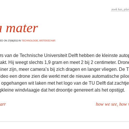
 mater
D ON 27|08|2013 IN
TECHNOLOGIE
,
WETENSCHAP
.
 van de Technische Universiteit Delft hebben de kleinste autopi
kt. Hij weegt slechts 1,9 gram en meet 2 bij 2 centimeter. Dro
iner zijn, meer camera’s bij zich dragen en langer vliegen. De T
video een drone zien die werkt met de nieuwe automatische piloo
 opgehangen wit laken met het logo van de TU Delft dat zachtj
kleine windvlaagje dat het droontje genereert als het opstijgt.
carr
how we see, how 