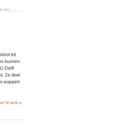
loot tot
nes kunnen
U Delft
t. Ze doet
es wappert
we’re seen
»