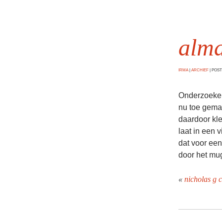
alma
IRMA
|
ARCHIEF
|
POSTE
Onderzoekers
nu toe gemaa
daardoor kle
laat in een 
dat voor een
door het mug
«
nicholas g 